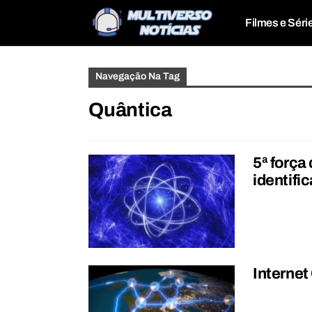
Filmes e Séri
Navegação Na Tag
Quântica
5ª força
identifi
Internet