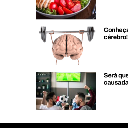
Conheça
cérebro!
Será qu
causada