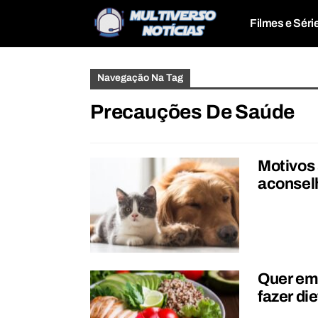
Filmes e Séri
Navegação Na Tag
Precauções De Saúde
Motivos
aconsel
Quer ema
fazer di