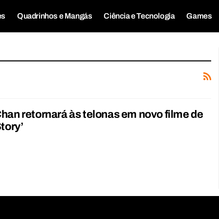
es
Quadrinhos e Mangás
Ciência e Tecnologia
Games
han retornará às telonas em novo filme de
Story’