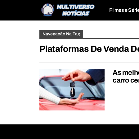
Filmes e Séri
Navegação Na Tag
Plataformas De Venda D
As melho
carro ce