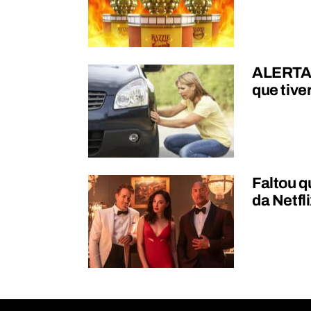
ALERTA:
que tive
Faltou q
da Netfl