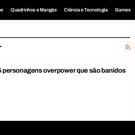
es
Quadrinhos e Mangás
Ciência e Tecnologia
Games
r
 5 personagens overpower que são banidos