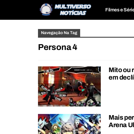
Filmes e Séri
Navegação Na Tag
Persona 4
Mito ou 
em decl
Mais per
Arena U