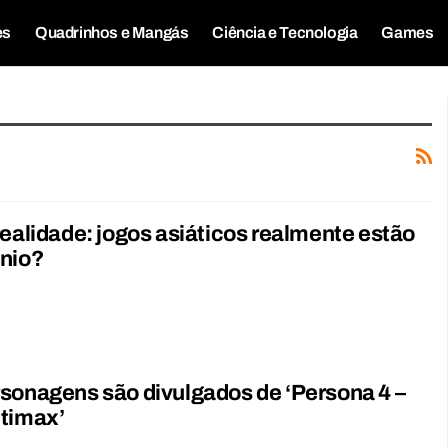
es
Quadrinhos e Mangás
Ciência e Tecnologia
Games
realidade: jogos asiáticos realmente estão
ínio?
sonagens são divulgados de ‘Persona 4 –
ltimax’