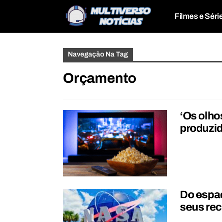
Filmes e Séri
Navegação Na Tag
Orçamento
‘Os olhos
produzid
Do espaç
seus rec