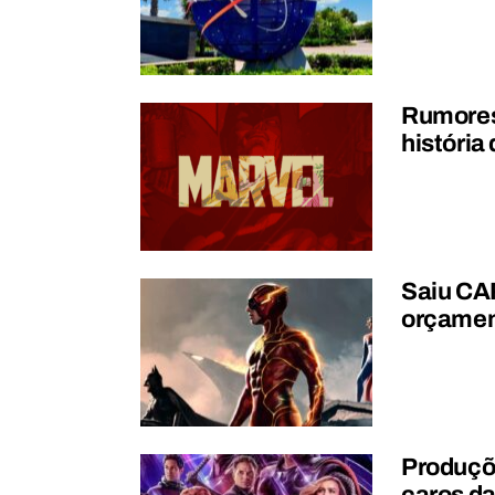
Rumores 
história
Saiu CAR
orçament
Produçõe