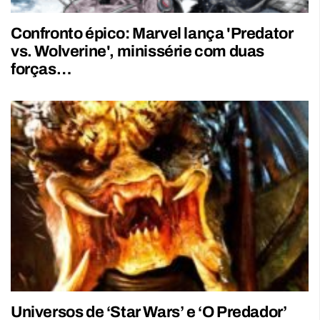
Confronto épico: Marvel lança 'Predator
vs. Wolverine', minissérie com duas
forças…
Universos de ‘Star Wars’ e ‘O Predador’