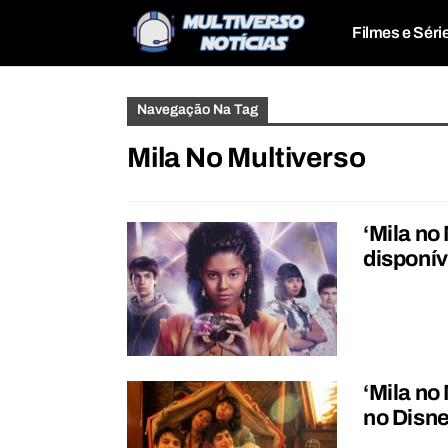
Filmes e Séri
Navegação Na Tag
Mila No Multiverso
‘Mila no 
disponív
‘Mila no
no Disn