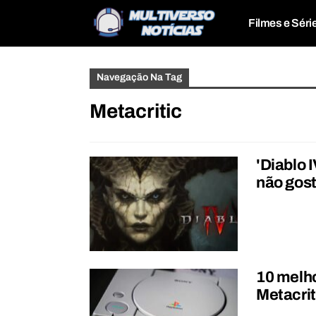
Filmes e Séri
Navegação Na Tag
Metacritic
'Diablo 
não gost
10 melho
Metacrit