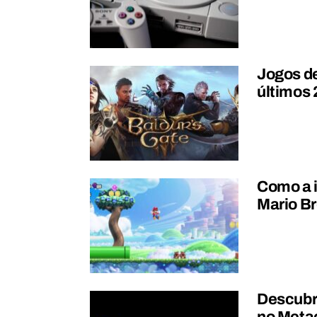
Jogos d
últimos 
Como a i
Mario B
Descubra