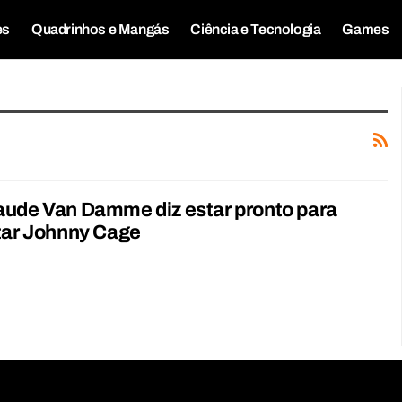
es
Quadrinhos e Mangás
Ciência e Tecnologia
Games
aude Van Damme diz estar pronto para
tar Johnny Cage