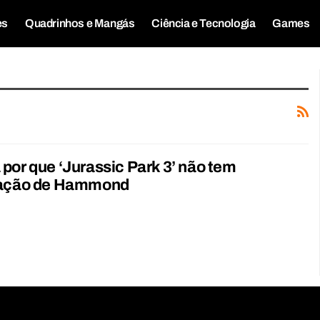
es
Quadrinhos e Mangás
Ciência e Tecnologia
Games
por que ‘Jurassic Park 3’ não tem
pação de Hammond