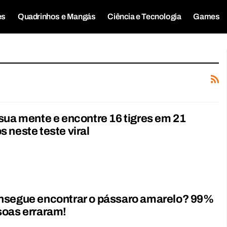
es
Quadrinhos e Mangás
Ciência e Tecnologia
Games
sua mente e encontre 16 tigres em 21
 neste teste viral
nsegue encontrar o pássaro amarelo? 99%
soas erraram!