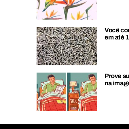
Você con
em até 1
Prove su
na ima