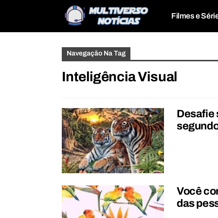
Filmes e Séri
Navegação Na Tag
Inteligência Visual
Desafie 
segundos
Você co
das pes