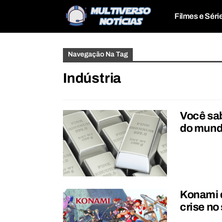
Filmes e Séri
Navegação Na Tag
Indústria
Você sab
do mund
Konami d
crise no