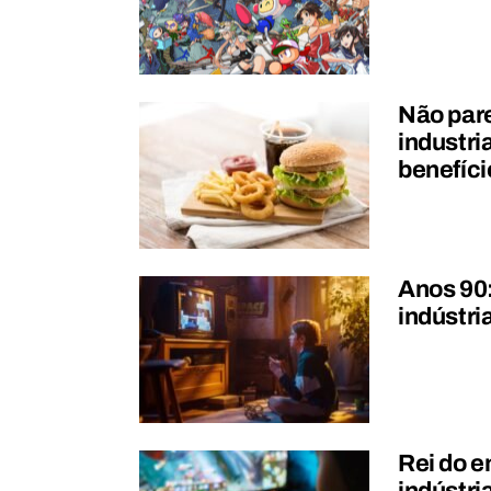
Não par
industri
benefíc
Anos 90:
indústri
Rei do 