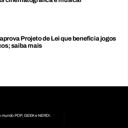
as cinematográfica e musical
prova Projeto de Lei que beneficia jogos
cos; saiba mais
r do mundo POP, GEEK e NERD!.