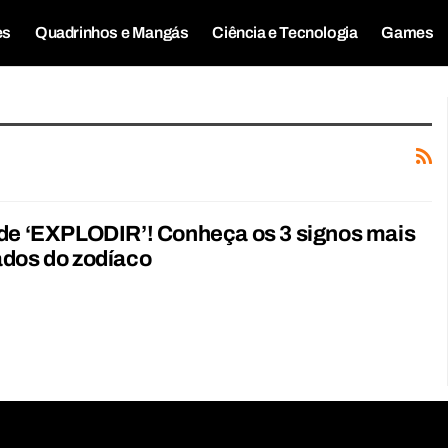
es
Quadrinhos e Mangás
Ciência e Tecnologia
Games
 de ‘EXPLODIR’! Conheça os 3 signos mais
ados do zodíaco