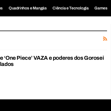
es
Quadrinhos e Mangás
Ciência e Tecnologia
Games
e ‘One Piece’ VAZA e poderes dos Gorosei
elados