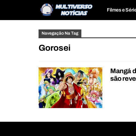
Filmes e Séri
Navegação Na Tag
Gorosei
Mangá d
são rev