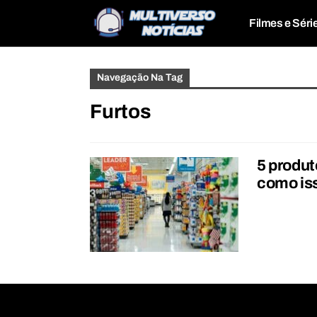
Filmes e Séri
Navegação Na Tag
Furtos
5 produ
como is