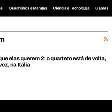
es
Quadrinhos e Mangás
Ciência e Tecnologia
Games
em
 que elas querem 2: o quarteto está de volta,
ez, na Itália