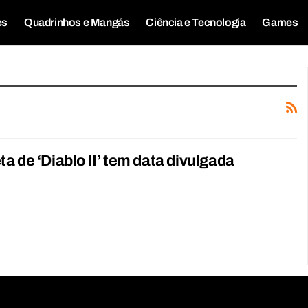
es
Quadrinhos e Mangás
Ciência e Tecnologia
Games
a de ‘Diablo II’ tem data divulgada