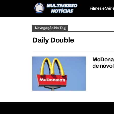
Filmes e Séri
Navegação Na Tag
Daily Double
McDonal
de novo