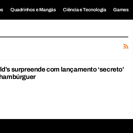
es
Quadrinhos e Mangás
Ciência e Tecnologia
Games
d’s surpreende com lançamento ‘secreto’
 hambúrguer