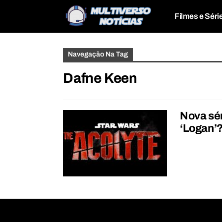
Filmes e Séri
Navegação Na Tag
Dafne Keen
Nova sér
‘Logan’