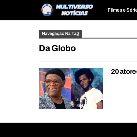
Filmes e Séri
Navegação Na Tag
Da Globo
20 atore