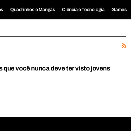
es
Quadrinhos e Mangás
Ciência e Tecnologia
Games
s que você nunca deve ter visto jovens