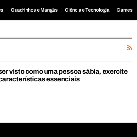
es
Quadrinhos e Mangás
Ciência e Tecnologia
Games
ser visto como uma pessoa sábia, exercite
características essenciais