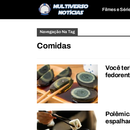
Filmes e Séri
Navegação Na Tag
Comidas
Você ter
fedoren
Polêmica
espalha