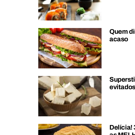
Quem dir
acaso
Supersti
evitados
Delícia!