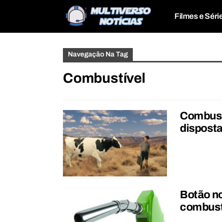
Filmes e Séri
Navegação Na Tag
Combustível
Combust
disposta
Botão no
combust