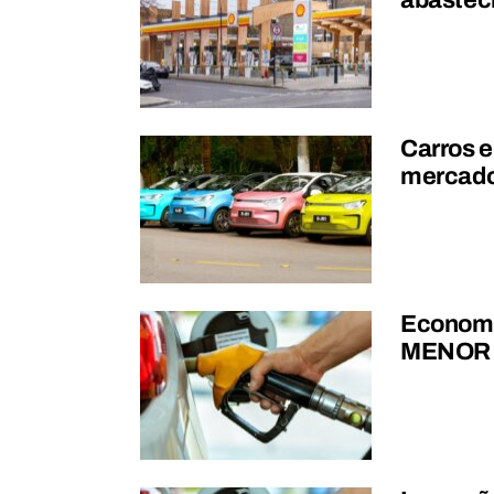
abastec
Carros e
mercado 
Economiz
MENOR g