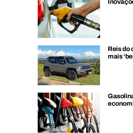
Inovaçõe
Reis do 
mais ‘b
Gasolina
economi