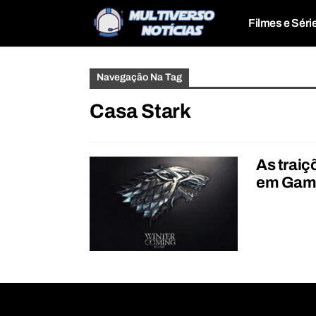
Filmes e Séri
Navegação Na Tag
Casa Stark
As traiç
em Game