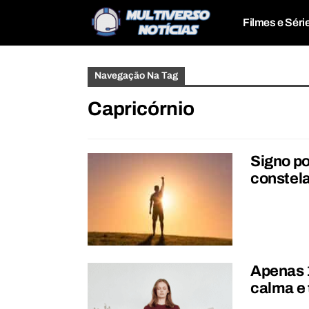
Filmes e Séri
Navegação Na Tag
Capricórnio
Signo p
constel
Apenas 1
calma e 