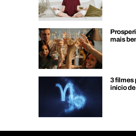
Prosperi
mais be
3 filmes
início d