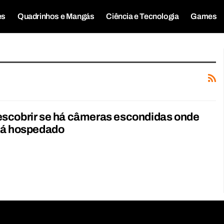
es
Quadrinhos e Mangás
Ciência e Tecnologia
Games
scobrir se há câmeras escondidas onde
tá hospedado