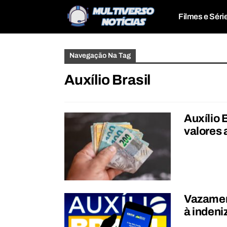
Filmes e Séri
Navegação Na Tag
Auxílio Brasil
Auxílio 
valores 
Vazament
à indeni