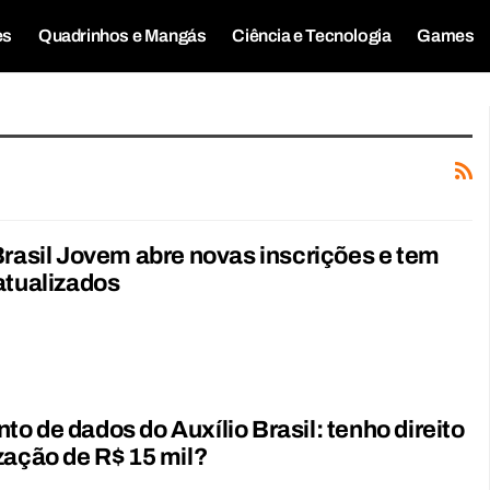
es
Quadrinhos e Mangás
Ciência e Tecnologia
Games
Brasil Jovem abre novas inscrições e tem
atualizados
o de dados do Auxílio Brasil: tenho direito
zação de R$ 15 mil?