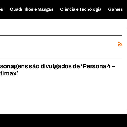
es
Quadrinhos e Mangás
Ciência e Tecnologia
Games
sonagens são divulgados de ‘Persona 4 –
ltimax’