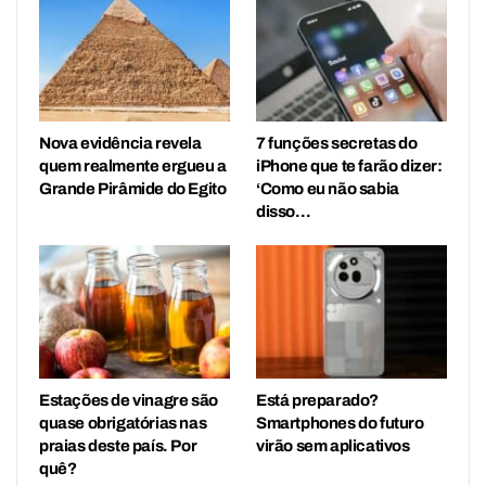
Nova evidência revela
7 funções secretas do
quem realmente ergueu a
iPhone que te farão dizer:
Grande Pirâmide do Egito
‘Como eu não sabia
disso…
Estações de vinagre são
Está preparado?
quase obrigatórias nas
Smartphones do futuro
praias deste país. Por
virão sem aplicativos
quê?