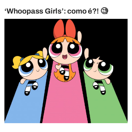
‘Whoopass Girls’: como é?! 🧐