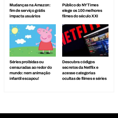
Mudanças na Amazon:
Público do NY Times
fim de serviço grátis
elege os 100 melhores
impacta usuários
filmes do século XXI
Séries proibidas ou
Descubra códigos
censuradas ao redor do
secretos da Netflix e
mundo: nem animação
acesse categorias
infantil escapou!
ocultas de filmes e séries