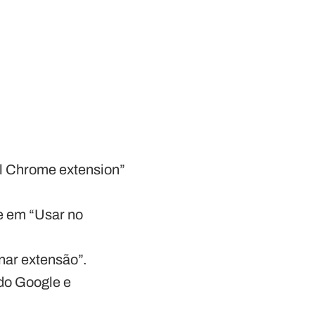
all Chrome extension”
e em “Usar no
nar extensão”.
 do Google e