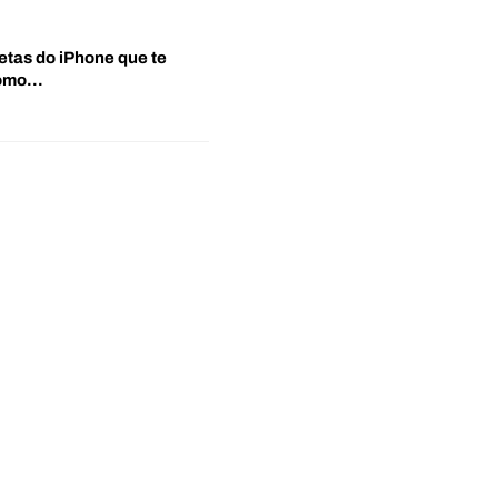
etas do iPhone que te
‘Como…