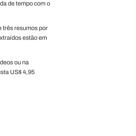
rda de tempo com o
e três resumos por
xtraídos estão em
ídeos ou na
usta US$ 4,95