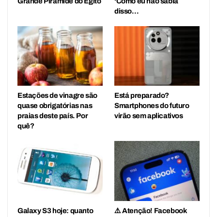
Grande Pirâmide do Egito
‘Como eu não sabia
disso…
Estações de vinagre são
Está preparado?
quase obrigatórias nas
Smartphones do futuro
praias deste país. Por
virão sem aplicativos
quê?
Galaxy S3 hoje: quanto
⚠️ Atenção! Facebook