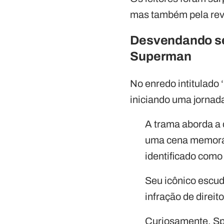
mas também pela reve
Desvendando seg
Superman
No enredo intitulado
iniciando uma jornada
A trama aborda a 
uma cena memorá
identificado como 
Seu icônico escud
infração de direit
Curiosamente, Sp