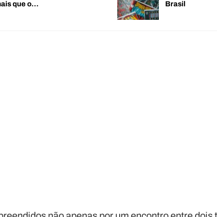
mais que o…
Brasil
rpreendidos não apenas por um encontro entre dois t