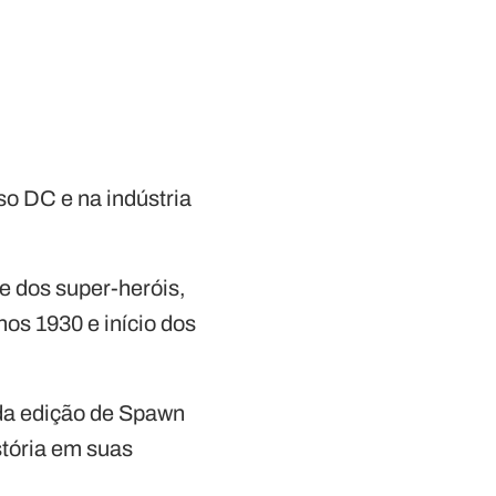
o DC e na indústria
e dos super-heróis,
nos 1930 e início dos
da edição de Spawn
stória em suas