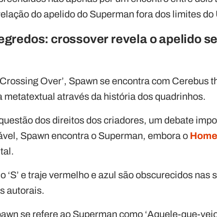
lação do apelido do Superman fora dos limites do
redos: crossover revela o apelido se
 ‘Crossing Over’, Spawn se encontra com Cerebus t
 metatextual através da história dos quadrinhos.
questão dos direitos dos criadores, um debate imp
vel, Spawn encontra o Superman, embora o
Home
tal.
o ‘S’ e traje vermelho e azul são obscurecidos nas 
os autorais.
awn se refere ao Superman como ‘Aquele-que-veio