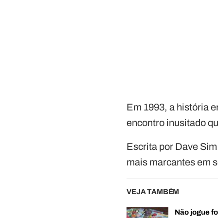
Em 1993, a história 
encontro inusitado q
Escrita por Dave Sim
mais marcantes em se
VEJA TAMBÉM
Não jogue fo