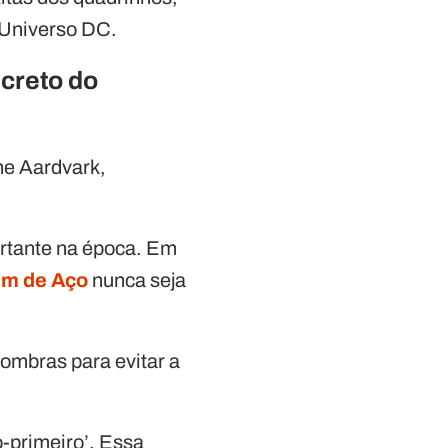
 Universo DC.
creto do
he Aardvark,
ortante na época. Em
m de Aço
nunca seja
sombras para evitar a
-primeiro’. Essa