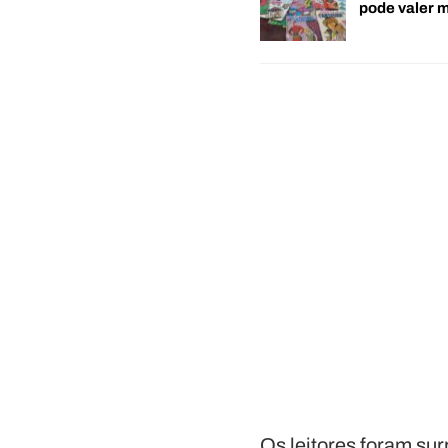
pode valer 
Os leitores foram su