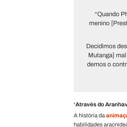
“Quando Phi
menino [Prest
Decidimos desc
Mutanga] mal 
demos o contra
‘Através do Aranha
A história da
animaç
habilidades aracníd