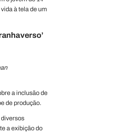
 vida à tela de um
Aranhaverso’
ean
obre a inclusão de
pe de produção.
 diversos
e a exibição do