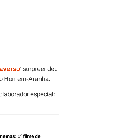
haverso
‘ surpreendeu
o do Homem-Aranha.
colaborador especial:
inemas: 1º filme de