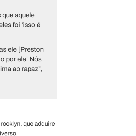
s que aquele
es foi ‘isso é
as ele [Preston
o por ele! Nós
xima ao rapaz”,
rooklyn, que adquire
iverso.