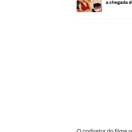
a chegada 
O codiretor do filme 