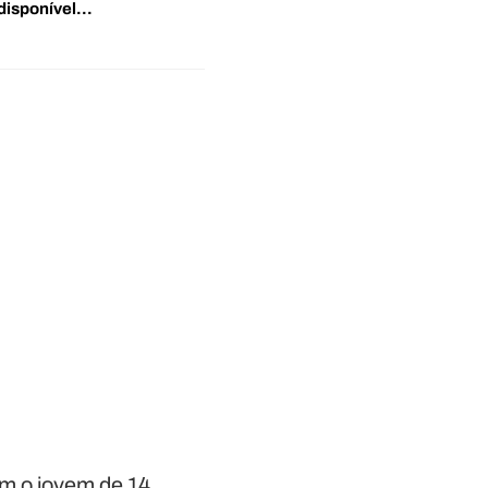
disponível…
om o jovem de 14