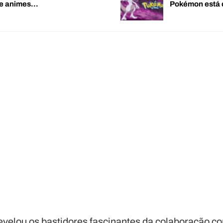
de animes…
Pokémon está 
revelou os bastidores fascinantes da colaboração c