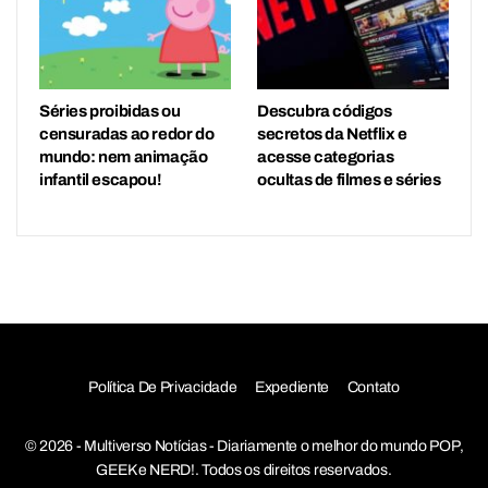
Séries proibidas ou
Descubra códigos
censuradas ao redor do
secretos da Netflix e
mundo: nem animação
acesse categorias
infantil escapou!
ocultas de filmes e séries
Política De Privacidade
Expediente
Contato
© 2026 - Multiverso Notícias - Diariamente o melhor do mundo POP,
GEEK e NERD!. Todos os direitos reservados.