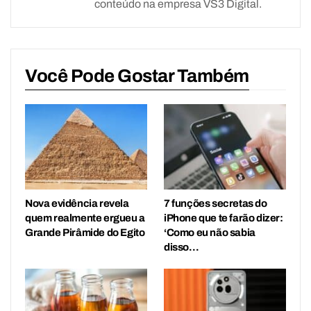
conteúdo na empresa VS3 Digital.
Você Pode Gostar Também
Nova evidência revela
7 funções secretas do
quem realmente ergueu a
iPhone que te farão dizer:
Grande Pirâmide do Egito
‘Como eu não sabia
disso…