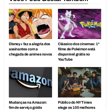
Disney+ faz a alegria dos
Clássico dos cinemas: 1º
assinantes com a
filme de Pokémon está
chegada de animes novos
disponível grátis no
YouTube
Mudanças na Amazon:
Público do NY Times
fim de serviço grátis
elege os 100 melhores