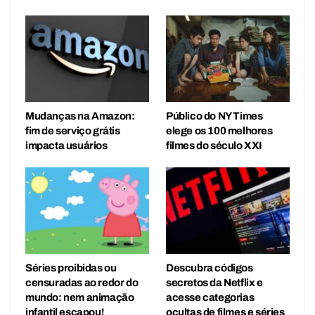
Mudanças na Amazon:
Público do NY Times
fim de serviço grátis
elege os 100 melhores
impacta usuários
filmes do século XXI
Séries proibidas ou
Descubra códigos
censuradas ao redor do
secretos da Netflix e
mundo: nem animação
acesse categorias
infantil escapou!
ocultas de filmes e séries