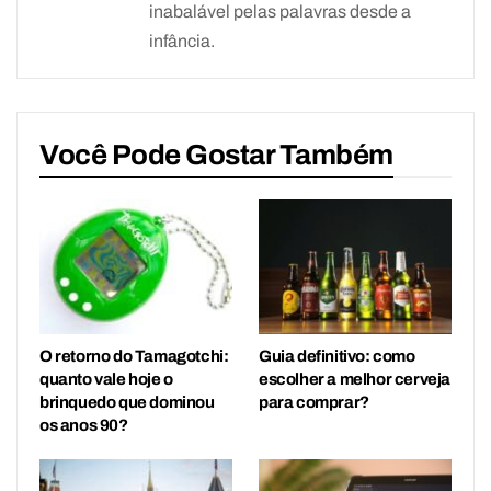
inabalável pelas palavras desde a
infância.
Você Pode Gostar Também
O retorno do Tamagotchi:
Guia definitivo: como
quanto vale hoje o
escolher a melhor cerveja
brinquedo que dominou
para comprar?
os anos 90?