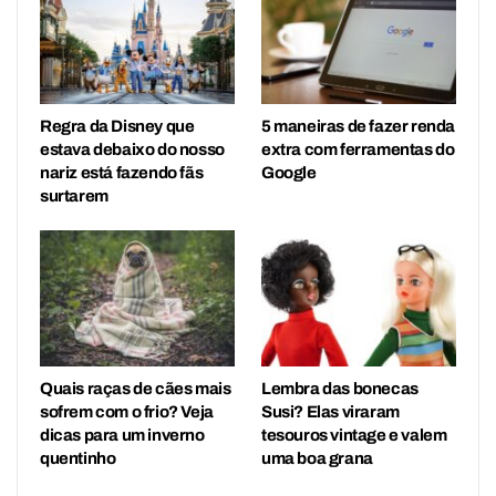
Regra da Disney que
5 maneiras de fazer renda
estava debaixo do nosso
extra com ferramentas do
nariz está fazendo fãs
Google
surtarem
Quais raças de cães mais
Lembra das bonecas
sofrem com o frio? Veja
Susi? Elas viraram
dicas para um inverno
tesouros vintage e valem
quentinho
uma boa grana