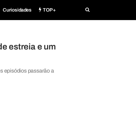
Curiosidades
TOP+
e estreia e um
s episódios passarão a