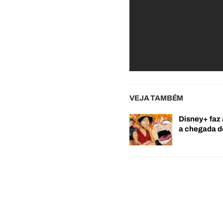
VEJA TAMBÉM
Disney+ faz 
a chegada 