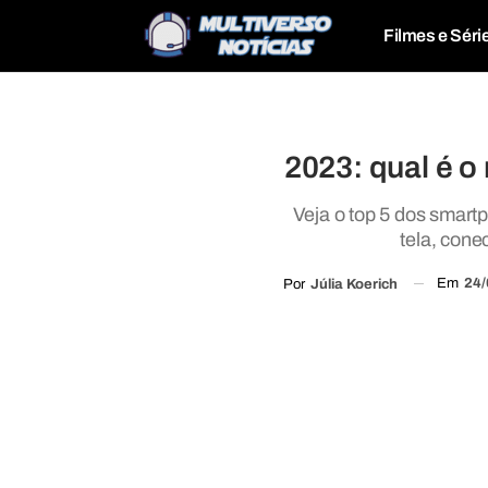
Filmes e Séri
2023: qual é o
Veja o top 5 dos smart
tela, con
Em
24/
Por
Júlia Koerich