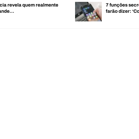
cia revela quem realmente
7 funções secr
rande…
farão dizer: 