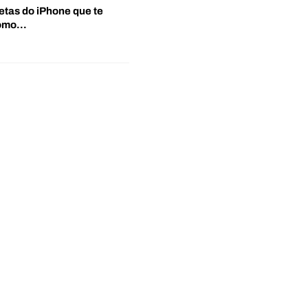
etas do iPhone que te
‘Como…