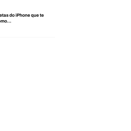
etas do iPhone que te
‘Como…