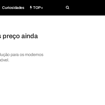
Curiosidades
TOP+
as preço ainda
olução para os modernos
óvel.