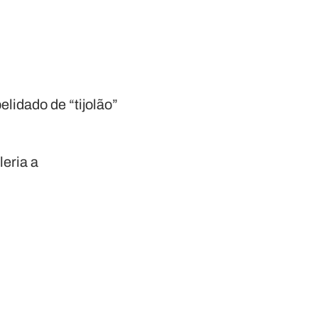
elidado de “tijolão”
leria a